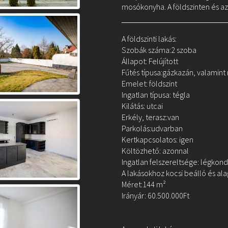
mosókonyha. A földszinten és az
A földszinti lakás:
Szobák száma:2 szoba
Állapot: Felújított
Fűtés típusa:gázkazán, valamint
Emelet: földszint
Ingatlan típusa: tégla
Kilátás: utcai
Erkély, terasz:van
Parkolás:udvarban
Kertkapcsolatos: igen
Költözhető: azonnal
Ingatlan felszereltsége: légkond
A lakásokhoz kocsi beálló és alag
Méret:144 m²
Irányár: 60.500.000Ft