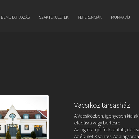
BEMUTATKOZÁS
SZAKTERÜLETEK
REFERENCIÁK
MUNKADÍJ
Vacsiköz társasház
A Vacsiközben, igényesen kialakít
eladásra vagy bérlésre.
Az ingatlan jól frekventált, de 
Az épület 3 szintes. Az alagsorba