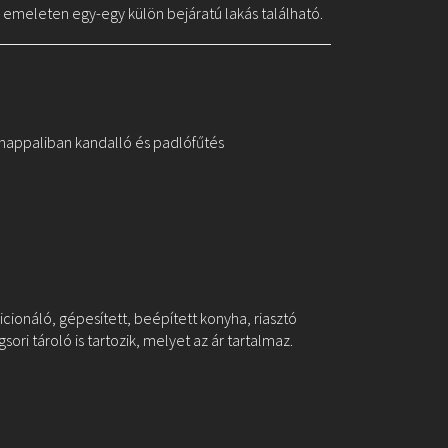
 emeleten egy-egy külön bejáratú lakás található.
 nappaliban kandalló és padlófűtés
icionáló, gépesített, beépített konyha, riasztó
sori tároló is tartozik, melyet az ár tartalmaz.