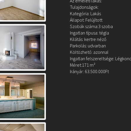
Az emeleti lakás:
Tulajdonságok:
Kategória: Lakás
Állapot: Felújított
Szobák száma:3 szoba
Ingatlan típusa: tégla
Kilátás: kertre néző
Parkolás: udvarban
Költözhető: azonnal
Ingatlan felszereltsége: Légkond
Méret:171 m²
Irányár: 63.500.000Ft