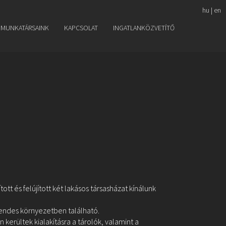
hu
|
en
MUNKATÁRSAINK
KAPCSOLAT
INGATLANKÖZVETÍTŐ
ott és felújított két lakásos társasházat kínálunk
csendes környezetben található.
n kerültek kialakításra a tárolók, valamint a